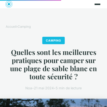
Accueil
›
Camping
CAMPING
Quelles sont les meilleures
pratiques pour camper sur
une plage de sable blanc en
toute sécurité ?
Noa
•
21 mai 2024
•
5 min de lecture