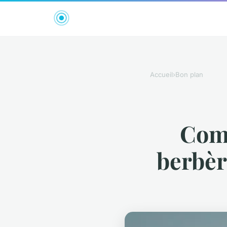
Accueil
›
Bon plan
Comm
berbèr