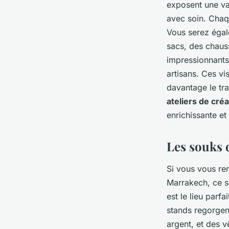
exposent une va
avec soin. Chaqu
Vous serez égale
sacs, des chauss
impressionnants.
artisans. Ces vi
davantage le tr
ateliers de créa
enrichissante e
Les souks 
Si vous vous r
Marrakech, ce s
est le lieu parfa
stands regorge
argent, et des v