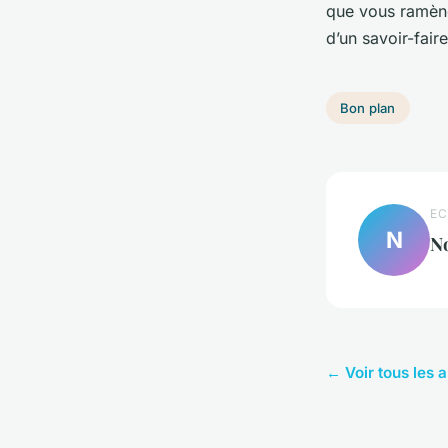
que vous ramène
d’un savoir-fair
Bon plan
EC
N
N
← Voir tous les a