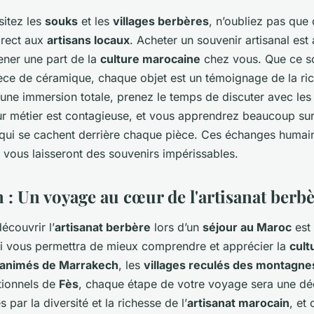
sitez les
souks
et les
villages berbères
, n’oubliez pas que
irect aux
artisans locaux
. Acheter un souvenir artisanal est
ner une part de la
culture marocaine
chez vous. Que ce soi
èce de céramique, chaque objet est un témoignage de la ric
une immersion totale, prenez le temps de discuter avec le
ur métier est contagieuse, et vous apprendrez beaucoup sur
s qui se cachent derrière chaque pièce. Ces échanges humain
 vous laisseront des souvenirs impérissables.
 : Un voyage au cœur de l'artisanat berb
écouvrir l’
artisanat berbère
lors d’un
séjour au Maroc
est
ui vous permettra de mieux comprendre et apprécier la
cult
 animés de Marrakech
, les
villages reculés des montagnes
itionnels de
Fès
, chaque étape de votre voyage sera une dé
 par la diversité et la richesse de l’
artisanat marocain
, et