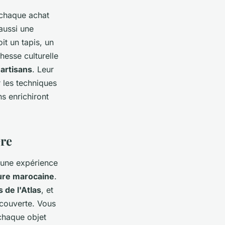
 chaque achat
 aussi une
t un tapis, un
hesse culturelle
s
artisans
. Leur
 les techniques
s enrichiront
ère
 une expérience
ure marocaine
.
 de l'Atlas
, et
couverte. Vous
 chaque objet