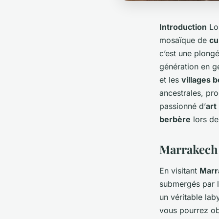
Introduction
Lor
mosaïque de
cu
c’est une plong
génération en g
et les
villages 
ancestrales, pro
passionné d’
art
berbère
lors de
Marrakech :
En visitant
Marr
submergés par l
un véritable lab
vous pourrez obs