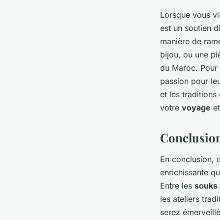
Lorsque vous vi
est un soutien d
manière de rame
bijou, ou une pi
du Maroc. Pour 
passion pour le
et les tradition
votre
voyage
et
Conclusion
En conclusion, d
enrichissante q
Entre les
souks
les ateliers trad
serez émerveillés