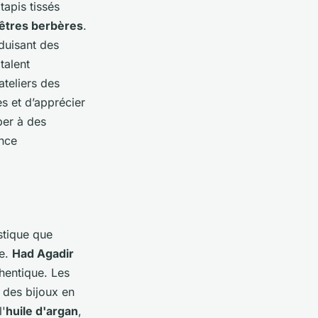
tapis tissés
êtres berbères
.
oduisant des
talent
ateliers des
s et d’apprécier
per à des
ence
stique que
te.
Had Agadir
hentique. Les
, des bijoux en
l'
huile d'argan
,