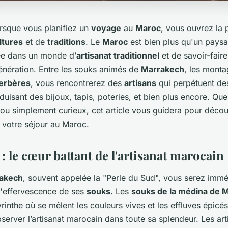
sque vous planifiez un
voyage
au
Maroc
, vous ouvrez la 
ltures
et de
traditions
. Le
Maroc
est bien plus qu'un paysa
ée dans un monde d’
artisanat traditionnel
et de savoir-fair
énération. Entre les souks animés de
Marrakech
, les monta
berbères
, vous rencontrerez des
artisans
qui perpétuent de
duisant des bijoux, tapis, poteries, et bien plus encore. Qu
ou simplement curieux, cet article vous guidera pour découv
 votre séjour au Maroc.
 le cœur battant de l'artisanat marocain
akech
, souvent appelée la "Perle du Sud", vous serez imm
'effervescence de ses
souks
. Les
souks de la médina de 
yrinthe où se mêlent les couleurs vives et les effluves épicés
erver l’artisanat marocain dans toute sa splendeur. Les art