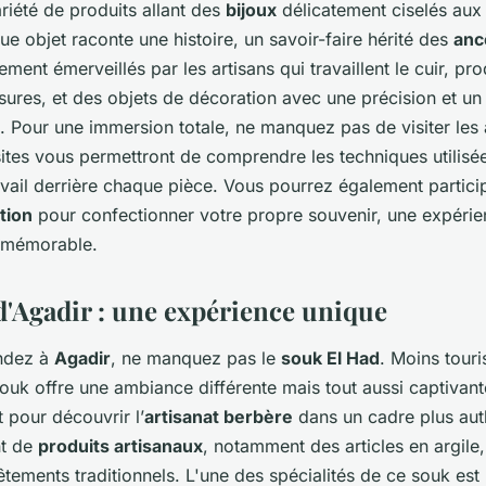
riété de produits allant des
bijoux
délicatement ciselés aux 
e objet raconte une histoire, un savoir-faire hérité des
anc
ment émerveillés par les artisans qui travaillent le cuir, pr
ures, et des objets de décoration avec une précision et un 
 Pour une immersion totale, ne manquez pas de visiter les 
sites vous permettront de comprendre les techniques utilisée
avail derrière chaque pièce. Vous pourrez également partici
tion
pour confectionner votre propre souvenir, une expéri
t mémorable.
d'Agadir : une expérience unique
endez à
Agadir
, ne manquez pas le
souk El Had
. Moins touri
ouk offre une ambiance différente mais tout aussi captivan
it pour découvrir l’
artisanat berbère
dans un cadre plus aut
nt de
produits artisanaux
, notamment des articles en argile
êtements traditionnels. L'une des spécialités de ce souk est 