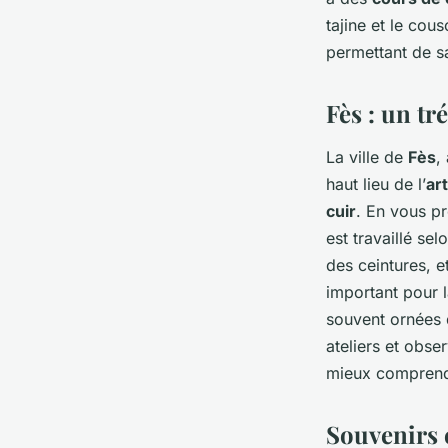
tajine et le co
permettant de s
Fès : un tr
La ville de
Fès
,
haut lieu de l’
ar
cuir
. En vous pr
est travaillé se
des ceintures, e
important pour 
souvent ornées 
ateliers et obse
mieux comprendr
Souvenirs 