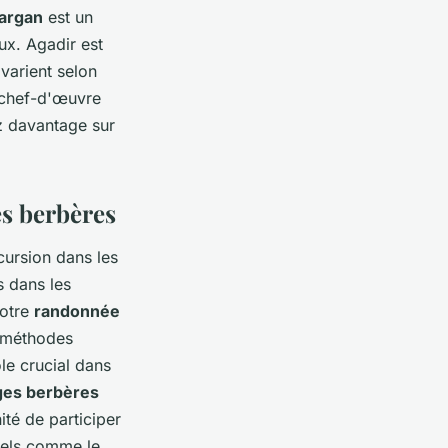
'argan
est un
ux. Agadir est
 varient selon
e chef-d'œuvre
z davantage sur
es berbères
cursion dans les
 dans les
votre
randonnée
s méthodes
le crucial dans
ages berbères
ité de participer
nels comme le