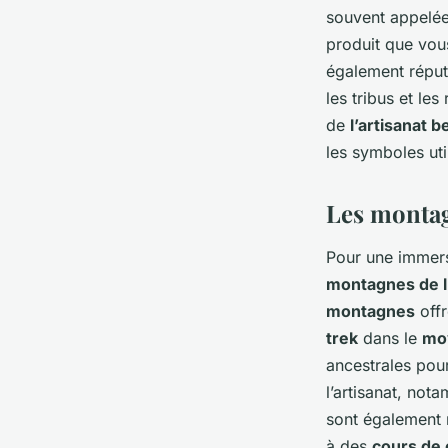
souvent appelée 
produit que vou
également répu
les tribus et le
de
l’artisanat 
les symboles util
Les montagn
Pour une immers
montagnes de l
montagnes
offr
trek
dans le
mo
ancestrales pou
l’artisanat, not
sont également 
à des
cours de 