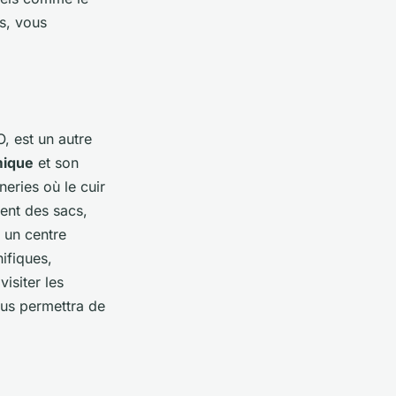
s, vous
, est un autre
mique
et son
eries où le cuir
ent des sacs,
 un centre
nifiques,
isiter les
ous permettra de