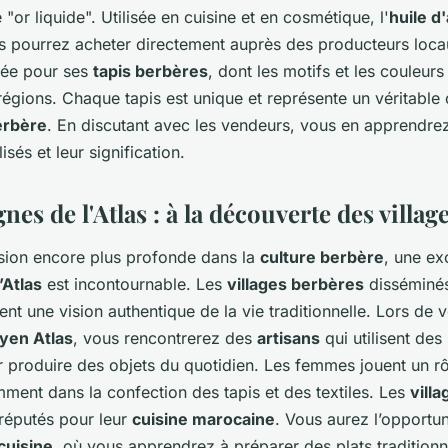
"or liquide". Utilisée en cuisine et en cosmétique, l'
huile d
s pourrez acheter directement auprès des producteurs loca
tée pour ses
tapis berbères
, dont les motifs et les couleurs
s régions. Chaque tapis est unique et représente un véritabl
berbère
. En discutant avec les vendeurs, vous en apprendre
isés et leur signification.
es de l'Atlas : à la découverte des villag
ion encore plus profonde dans la
culture berbère
, une ex
’Atlas
est incontournable. Les
villages berbères
disséminés
ent une vision authentique de la vie traditionnelle. Lors de 
yen Atlas
, vous rencontrerez des
artisans
qui utilisent de
r produire des objets du quotidien. Les femmes jouent un rô
amment dans la confection des tapis et des textiles. Les
vill
réputés pour leur
cuisine marocaine
. Vous aurez l’opportun
cuisine
, où vous apprendrez à préparer des plats tradition