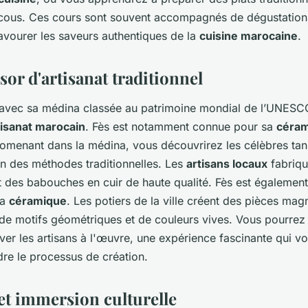
uscous. Ces cours sont souvent accompagnés de dégustation
avourer les saveurs authentiques de la
cuisine marocaine
.
ésor d'artisanat traditionnel
 avec sa médina classée au patrimoine mondial de l’UNESCO
tisanat marocain
. Fès est notamment connue pour sa
céra
omenant dans la médina, vous découvrirez les célèbres tann
lon des méthodes traditionnelles. Les
artisans locaux
fabriqu
t des babouches en cuir de haute qualité. Fès est également
la
céramique
. Les potiers de la ville créent des pièces mag
de motifs géométriques et de couleurs vives. Vous pourrez v
rver les artisans à l'œuvre, une expérience fascinante qui v
e le processus de création.
et immersion culturelle