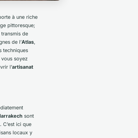
porte à une riche
ge pittoresque;
e transmis de
gnes de l’
Atlas
,
s techniques
e vous soyez
rir l’
artisanat
édiatement
Marrakech
sont
. C’est ici que
isans locaux y